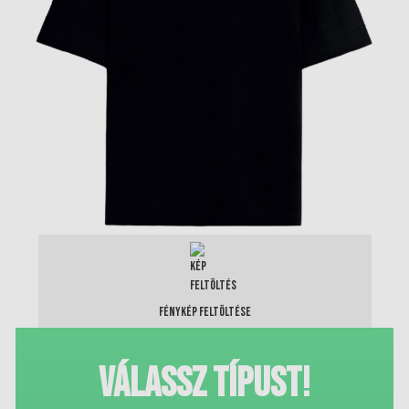
Fénykép feltöltése
Válassz típust!