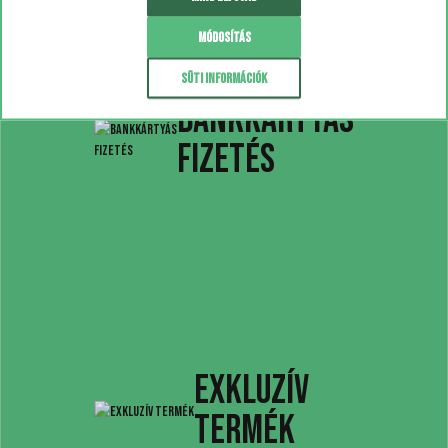
Módosítás
Süti információk
BANKKÁRTYÁS
FIZETÉS
EXKLUZÍV
TERMÉK