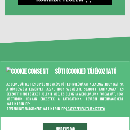
Süti (cookie) tájékoztató
GYORS
Az oldal sütiket és egyéb nyomkövető technológiákat alkalmaz, hogy javítsa
a böngészési élményét, azzal hogy személyre szabott tartalmakat és
KISZÁLLÍTÁS
célzott hirdetéseket jelenít meg, és elemzi a weboldalunk forgalmát, hogy
megtudjuk honnan érkeztek a látogatóink. További információkért
kattintson ide:
További információkért kattintson ide:
Adatkezelési tájékoztató
Mind elfogad