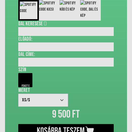
Dal keresése
Előadó:
Dal címe:
szín
Fekete
méret
XS/S
9 500 Ft
Kosárba teszem