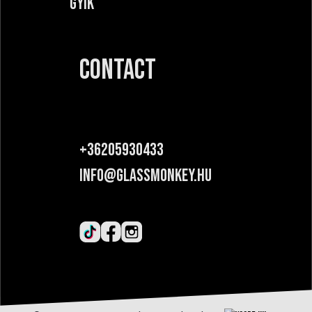
GYIK
CONTACT
+36205930433
INFO@GLASSMONKEY.HU