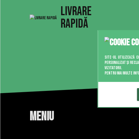
LIVRARE
RAPIDĂ
Site-ul utilizează c
personalizat și recla
vizitatorii.
Pentru mai multe infor
MENIU